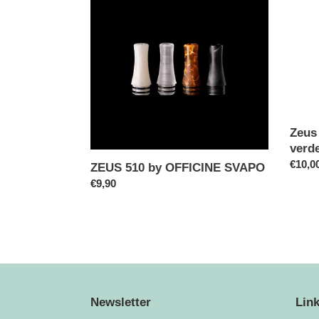
i
by
Metacr
OFFICINE
a
o
SVAPO
vite
-
n
verde
chiaro
e
(
senza
:
Zeus 
base
verde
)
Prezz
€10,0
ZEUS 510 by OFFICINE SVAPO
di
Prezzo
€9,90
listino
di
listino
Newsletter
Link