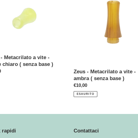
ilato
Metacrilato
a
vite
-
ambra
(
senza
base
- Metacrilato a vite -
)
 chiaro ( senza base )
o
0
Zeus - Metacrilato a vite -
ambra ( senza base )
Prezzo
€10,00
di
ESAURITO
listino
 rapidi
Contattaci