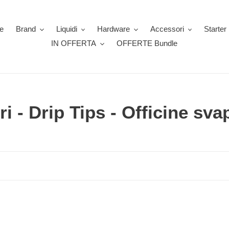
e
Brand
Liquidi
Hardware
Accessori
Starter 
IN OFFERTA
OFFERTE Bundle
i - Drip Tips - Officine sva
Zeus
-