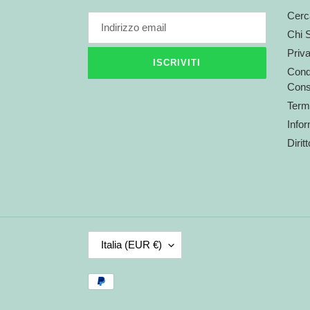
Cerc
Chi 
Priv
ISCRIVITI
Condi
Cons
Termi
Infor
Dirit
P
Italia (EUR €)
A
E
Metodi
S
di
E