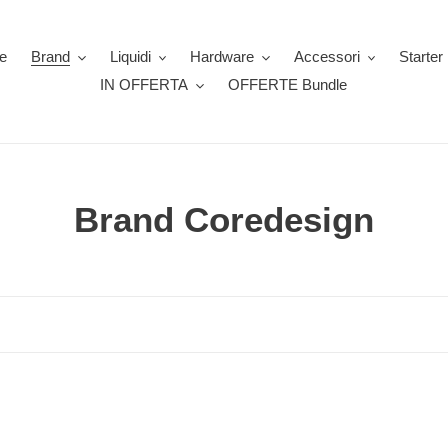
e
Brand
Liquidi
Hardware
Accessori
Starter 
IN OFFERTA
OFFERTE Bundle
C
Brand Coredesign
o
l
l
e
z