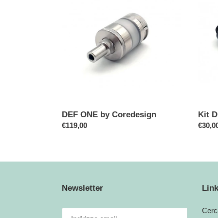
by
Def
Coredesign
One
by
Cored
DEF ONE by Coredesign
Kit 
Prezzo
€119,00
Prezz
€30,0
di
di
listino
listino
Newsletter
Link
Cerc