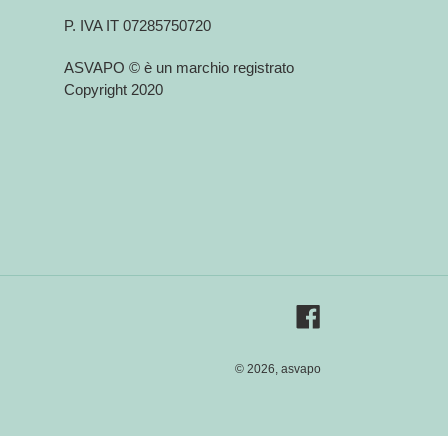
P. IVA IT 07285750720
ASVAPO © è un marchio registrato
Copyright 2020
Facebook
© 2026,
asvapo