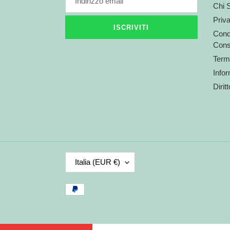
Chi 
Priv
ISCRIVITI
Condi
Cons
Termi
Infor
Dirit
P
Italia (EUR €)
A
E
Metodi
S
di
E
pagamento
/