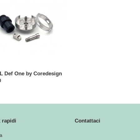
i
o
esign
n
e
:
DL Def One by Coredesign
o
0
 rapidi
Contattaci
a