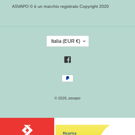
ASVAPO © è un marchio registrato Copyright 2020
P
Italia (EUR €)
A
E
S
Facebook
E
/
Metodi
R
di
E
pagamento
G
I
© 2026,
asvapo
O
N
E