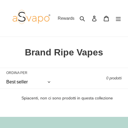
Vai
direttamente
ai
Cerca
Accedi
Carrello
Rewards
contenuti
C
Brand Ripe Vapes
o
l
ORDINA PER
0 prodotti
l
e
Spiacenti, non ci sono prodotti in questa collezione
z
i
o