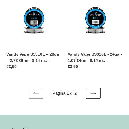
Vape
Vape
SS316L
SS316L
–
-
28ga
24ga
–
-
2,72
1,07
Ohm
Ohm
-
-
9,14
9,14
Vandy Vape SS316L – 28ga
Vandy Vape SS316L - 24ga -
mt.
mt.
– 2,72 Ohm - 9,14 mt. -
1,07 Ohm - 9,14 mt. -
-
-
Prezzo
€3,90
Prezzo
€3,90
di
di
listino
listino
Pagina 1 di 2
PAGINA
PAGINA
PRECEDENTE
SUCCESSIVA