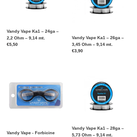
–
–
2,2
3,45
n
Ohm
Ohm
e
–
–
9,14
9,14
Vandy Vape Ka1 – 24ga –
:
mt.
mt.
Vandy Vape Ka1 – 26ga –
2,2 Ohm – 9,14 mt.
Prezzo
€5,50
3,45 Ohm – 9,14 mt.
di
Prezzo
€3,90
listino
di
listino
Vandy
Vandy
Vape
Vape
-
Ka1
Forbicine
–
Pieghevoli
28ga
–
5,73
Ohm
–
Vandy Vape Ka1 – 28ga –
9,14
Vandy Vape - Forbicine
5,73 Ohm – 9,14 mt.