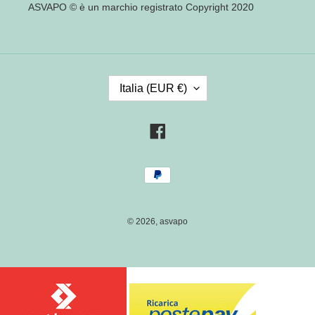
ASVAPO © è un marchio registrato Copyright 2020
P
Italia (EUR €)
A
E
S
Facebook
E
/
Metodi
R
di
E
pagamento
G
I
© 2026,
asvapo
O
N
E