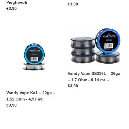
mt.
Pieghevoli
Prezzo
€3,90
Prezzo
€3,90
di
di
listino
listino
Vandy
Vandy
Vape
Vape
Ka1
SS316L
–
–
22ga
26ga
–
–
1,52
1,7
Ohm
Ohm
Vandy Vape SS316L – 26ga
-
-
– 1,7 Ohm - 9,14 mt. -
4,57
9,14
Prezzo
€3,90
mt.
mt.
di
Vandy Vape Ka1 – 22ga –
-
listino
1,52 Ohm - 4,57 mt.
Prezzo
€3,90
di
listino
Vandy
Vandy