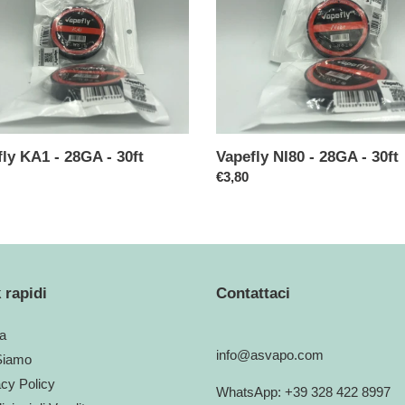
i
-
28GA
o
-
30ft
n
e
ly KA1 - 28GA - 30ft
Vapefly NI80 - 28GA - 30ft
:
o
Prezzo
€3,80
di
listino
 rapidi
Contattaci
a
info@asvapo.com
Siamo
acy Policy
WhatsApp: +39 328 422 8997