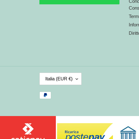
Condi
Cons
Termi
Infor
Dirit
P
Italia (EUR €)
A
E
Metodi
S
di
E
pagamento
/
R
E
G