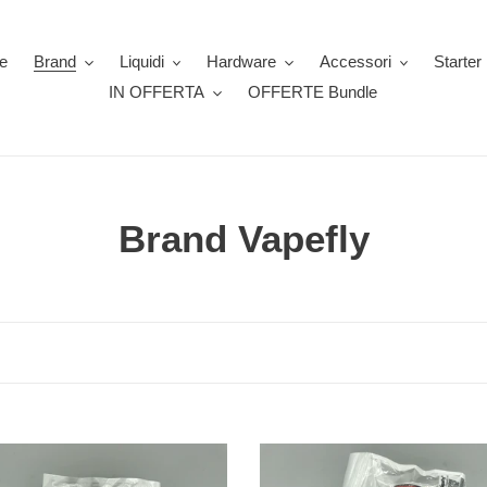
e
Brand
Liquidi
Hardware
Accessori
Starter 
IN OFFERTA
OFFERTE Bundle
C
Brand Vapefly
o
l
l
e
y
z
Vapefly
NI80