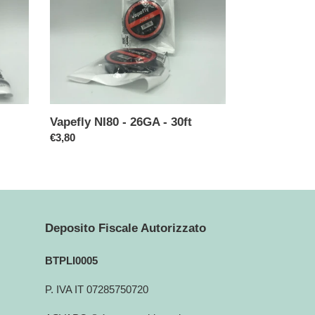
-
26GA
-
30ft
Vapefly NI80 - 26GA - 30ft
Prezzo
€3,80
di
listino
Deposito Fiscale Autorizzato
BTPLI0005
P. IVA IT 07285750720