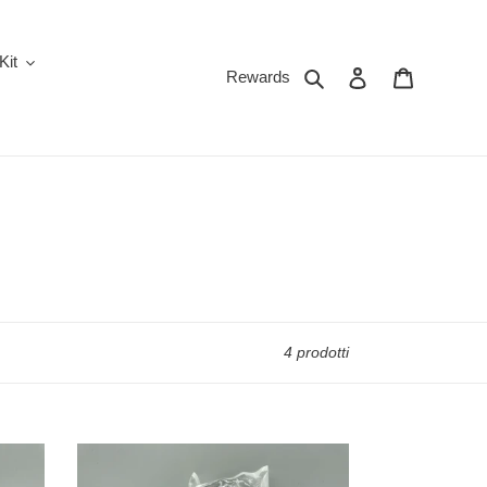
Kit
Cerca
Accedi
Carrello
Rewards
4 prodotti
Vapefly
NI80