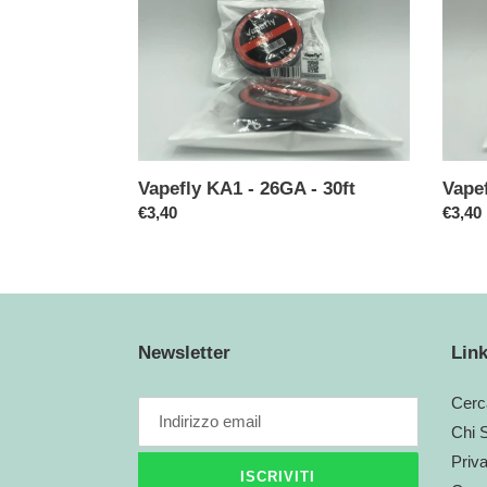
-
-
26GA
28GA
-
-
30ft
30ft
Vapefly KA1 - 26GA - 30ft
Vapef
Prezzo
€3,40
Prezz
€3,40
di
di
listino
listino
Newsletter
Link
Cerc
Chi 
Priv
ISCRIVITI