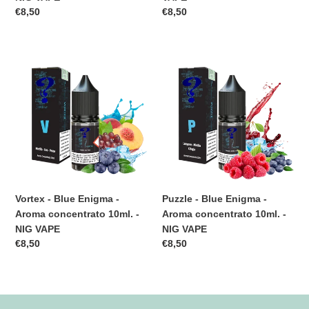
Prezzo
€8,50
Prezzo
€8,50
di
di
listino
listino
Vortex
Puzzle
-
-
Blue
Blue
Enigma
Enigma
-
-
Aroma
Aroma
concentrato
concentrato
10ml.
10ml.
-
-
NIG
NIG
Vortex - Blue Enigma -
Puzzle - Blue Enigma -
VAPE
VAPE
Aroma concentrato 10ml. -
Aroma concentrato 10ml. -
NIG VAPE
NIG VAPE
Prezzo
€8,50
Prezzo
€8,50
di
di
listino
listino