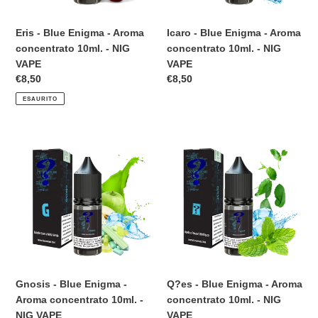
-
-
NIG
NIG
Eris - Blue Enigma - Aroma
Icaro - Blue Enigma - Aroma
VAPE
VAPE
concentrato 10ml. - NIG
concentrato 10ml. - NIG
VAPE
VAPE
Prezzo
€8,50
Prezzo
€8,50
di
di
ESAURITO
listino
listino
Gnosis
Q?
-
es
Blue
-
Enigma
Blue
-
Enigma
Aroma
-
concentrato
Aroma
10ml.
concentrato
-
10ml.
NIG
-
Gnosis - Blue Enigma -
Q?es - Blue Enigma - Aroma
VAPE
NIG
Aroma concentrato 10ml. -
concentrato 10ml. - NIG
VAPE
NIG VAPE
VAPE