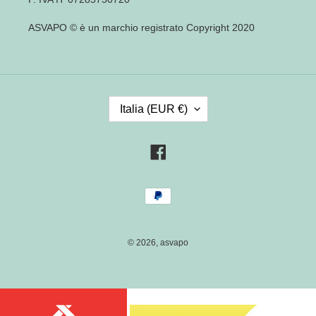
ASVAPO © è un marchio registrato Copyright 2020
P
Italia (EUR €)
A
E
S
Facebook
E
/
Metodi
R
di
E
pagamento
G
I
© 2026,
asvapo
O
N
E