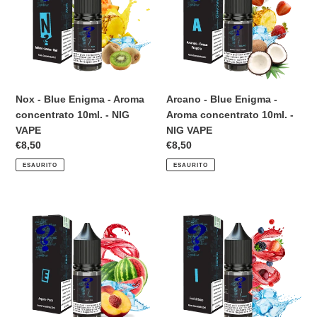
-
-
n
Aroma
Aroma
concentrato
concentrato
e
10ml.
10ml.
:
-
-
NIG
NIG
Nox - Blue Enigma - Aroma
Arcano - Blue Enigma -
VAPE
VAPE
concentrato 10ml. - NIG
Aroma concentrato 10ml. -
VAPE
NIG VAPE
Prezzo
€8,50
Prezzo
€8,50
di
di
ESAURITO
ESAURITO
listino
listino
Eris
Icaro
-
-
Blue
Blue
Enigma
Enigma
-
-
Aroma
Aroma
concentrato
concentrato
10ml.
10ml.