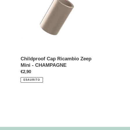
Zeep
Mini
-
CHAMPAGNE
Childproof Cap Ricambio Zeep
Mini - CHAMPAGNE
Prezzo
€2,90
di
ESAURITO
listino