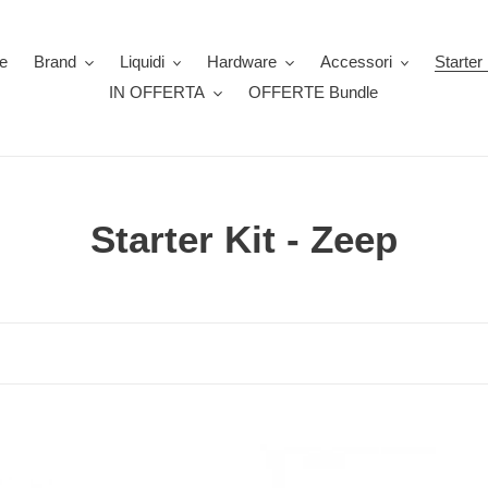
e
Brand
Liquidi
Hardware
Accessori
Starter 
IN OFFERTA
OFFERTE Bundle
C
Starter Kit - Zeep
o
l
l
e
z
Filtri
in