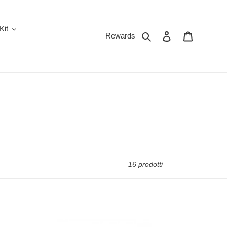
Kit
Cerca
Accedi
Carrello
Rewards
16 prodotti
Zeep
Childproof