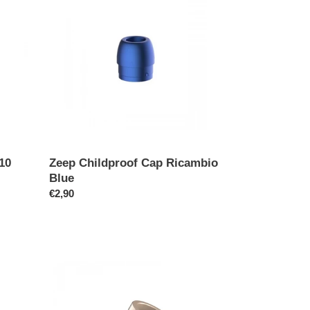
Cap
Ricambio
Blue
 10
Zeep Childproof Cap Ricambio
Blue
Prezzo
€2,90
di
listino
Childproof
Cap
Ricambio