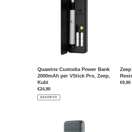
Power
Pod
Bank
-
2000mAh
Cartu
per
Resis
VStick
Ricam
Pro,
-
Zeep,
Grey
Kubi
Zeep
Quawins Custodia Power Bank
Resi
2000mAh per VStick Pro, Zeep,
Kubi
Prezz
€9,90
di
Prezzo
€24,90
listino
di
ESAURITO
listino
Pcc
Pcc
Power
Power
Bank
Bank