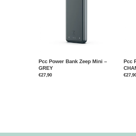
Zeep
Zeep
Mini
Mini
–
-
GREY
CHA
Pcc Power Bank Zeep Mini –
Pcc 
GREY
CHA
Prezzo
€27,90
Prezz
€27,9
di
di
listino
listino