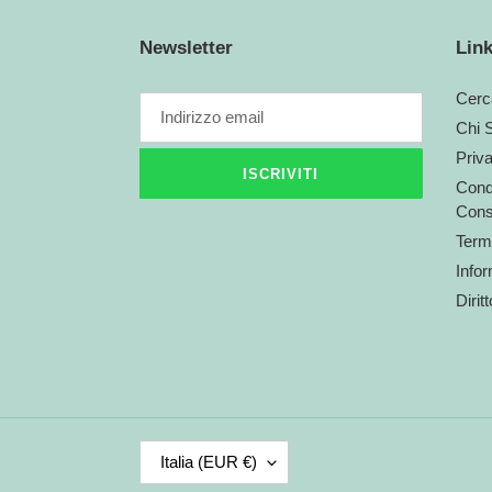
Newsletter
Link
Cerc
Chi 
Priv
ISCRIVITI
Condi
Cons
Termi
Infor
Dirit
P
Italia (EUR €)
A