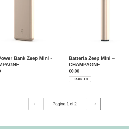
–
CHAMPAGNE
MPAGNE
Power Bank Zeep Mini -
Batteria Zeep Mini –
MPAGNE
CHAMPAGNE
o
0
Prezzo
€0,00
di
ESAURITO
listino
Pagina 1 di 2
PAGINA
PAGINA
PRECEDENTE
SUCCESSIVA