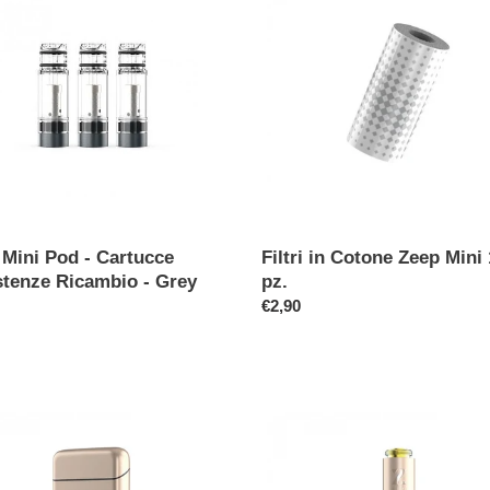
i
Cotone
Zeep
o
cce
Mini
tenze
10
n
bio
pz.
e
:
 Mini Pod - Cartucce
Filtri in Cotone Zeep Mini
stenze Ricambio - Grey
pz.
o
Prezzo
€2,90
di
listino
Batteria
Zeep
Mini