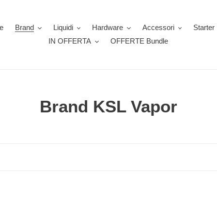
e
Brand
Liquidi
Hardware
Accessori
Starter 
IN OFFERTA
OFFERTE Bundle
C
Brand KSL Vapor
o
l
l
e
z