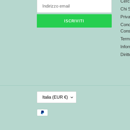
Cerc
Chi 
Priv
ISCRIVITI
Condi
Cons
Termi
Infor
Dirit
P
Italia (EUR €)
A
E
Metodi
S
di
E
pagamento
/