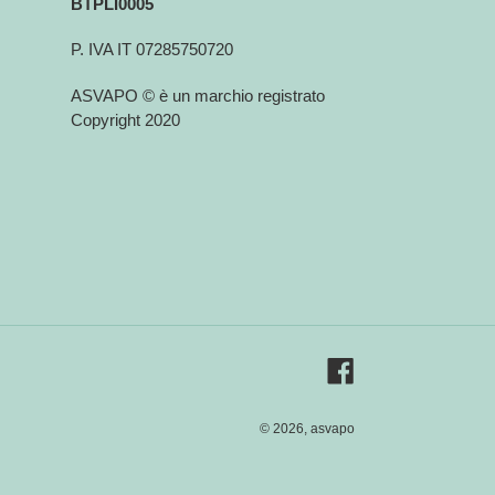
BTPLI0005
P. IVA IT 07285750720
ASVAPO © è un marchio registrato
Copyright 2020
Facebook
© 2026,
asvapo