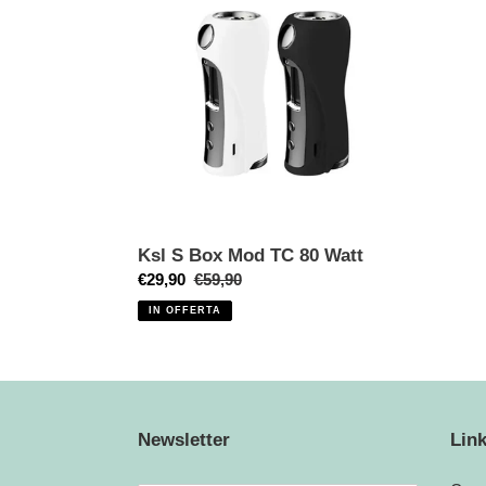
Box
Mod
TC
80
Watt
Ksl S Box Mod TC 80 Watt
Prezzo
€29,90
Prezzo
€59,90
scontato
di
IN OFFERTA
listino
Newsletter
Link