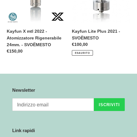
Atomizzatore
SVOЁMESTO
Rigenerabile
n
24mm.
e
-
SVOЁMESTO
Kayfun X mtl 2022 -
Kayfun Lite Plus 2021 -
:
Atomizzatore Rigenerabile
SVOЁMESTO
Prezzo
€100,00
24mm. - SVOЁMESTO
di
Prezzo
€150,00
ESAURITO
listino
di
listino
Newsletter
ISCRIVITI
Link rapidi