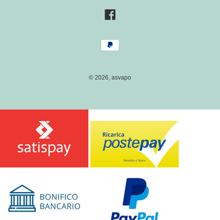
E
S
Facebook
E
/
Metodi
R
di
E
pagamento
G
I
© 2026,
asvapo
O
N
E