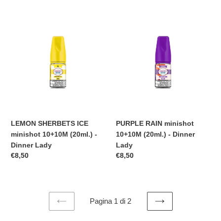
listino
LEMON
PURPLE
SHERBETS
RAIN
ICE
minishot
minishot
10+10M
10+10M
(20ml.)
(20ml.)
-
-
Dinner
Dinner
Lady
Lady
LEMON SHERBETS ICE
PURPLE RAIN minishot
minishot 10+10M (20ml.) -
10+10M (20ml.) - Dinner
Dinner Lady
Lady
Prezzo
€8,50
Prezzo
€8,50
di
di
listino
listino
Pagina 1 di 2
PAGINA
PAGINA
PRECEDENTE
SUCCESSIVA