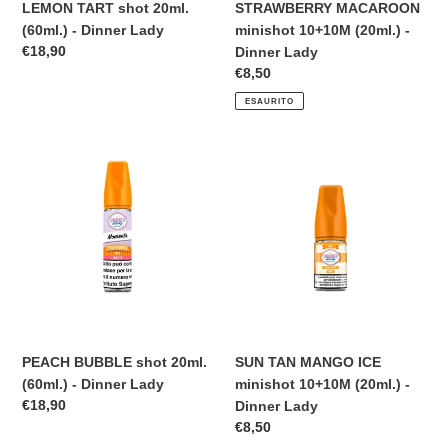
LEMON TART shot 20ml.
STRAWBERRY MACAROON
(60ml.) - Dinner Lady
minishot 10+10M (20ml.) -
Prezzo
€18,90
Dinner Lady
di
Prezzo
€8,50
listino
di
ESAURITO
listino
PEACH
SUN
BUBBLE
TAN
shot
MANGO
20ml.
ICE
(60ml.)
minishot
-
10+10M
Dinner
(20ml.)
Lady
-
Dinner
Lady
PEACH BUBBLE shot 20ml.
SUN TAN MANGO ICE
(60ml.) - Dinner Lady
minishot 10+10M (20ml.) -
Prezzo
€18,90
Dinner Lady
di
Prezzo
€8,50
listino
di