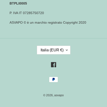
BTPLI0005
P. IVA IT 07285750720
ASVAPO © è un marchio registrato Copyright 2020
P
Italia (EUR €)
A
E
S
Facebook
E
/
Metodi
R
di
E
pagamento
G
I
© 2026,
asvapo
O
N