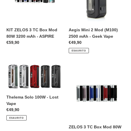
Mod
2500
80W
mAh
n
3200
-
e
mAh
Geek
-
Vape
KIT ZELOS 3 TC Box Mod
Aegis Mini 2 Mod (M100)
:
ASPIRE
80W 3200 mAh - ASPIRE
2500 mAh - Geek Vape
Prezzo
€59,90
Prezzo
€49,90
di
di
ESAURITO
listino
listino
Thelema
ZELOS
Solo
3
100W
TC
-
Box
Lost
Mod
Thelema Solo 100W - Lost
Vape
80W
Vape
3200
Prezzo
€49,90
mAh
di
-
ESAURITO
listino
ASPIRE
ZELOS 3 TC Box Mod 80W