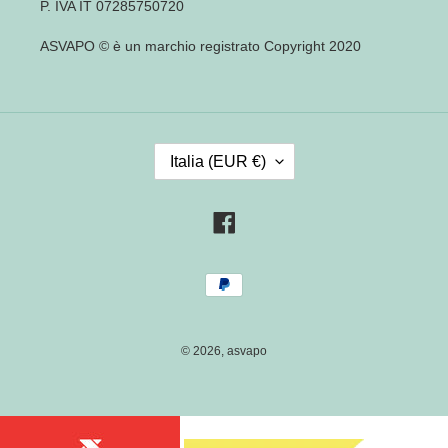
P. IVA IT 07285750720
ASVAPO © è un marchio registrato Copyright 2020
P
Italia (EUR €)
A
E
S
Facebook
E
/
Metodi
R
di
E
pagamento
G
I
© 2026,
asvapo
O
N
E