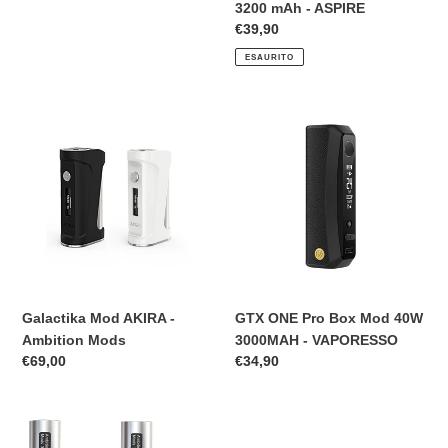
3200 mAh - ASPIRE
Prezzo
€39,90
di
ESAURITO
listino
Galactika
GTX
Mod
ONE
AKIRA
Pro
-
Box
Ambition
Mod
Mods
40W
3000MAH
-
VAPORESSO
Galactika Mod AKIRA -
GTX ONE Pro Box Mod 40W
Ambition Mods
3000MAH - VAPORESSO
Prezzo
€69,00
Prezzo
€34,90
di
di
listino
listino
CONVERTER
BOX
Box
THELEMA