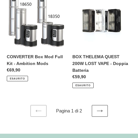
Mod
QUEST
Full
200W
Kit
LOST
-
VAPE
Ambition
-
Mods
Doppia
Batteria
CONVERTER Box Mod Full
BOX THELEMA QUEST
Kit - Ambition Mods
200W LOST VAPE - Doppia
Prezzo
€69,90
Batteria
di
Prezzo
€59,90
ESAURITO
listino
di
ESAURITO
listino
Pagina 1 di 2
PAGINA
PAGINA
PRECEDENTE
SUCCESSIVA