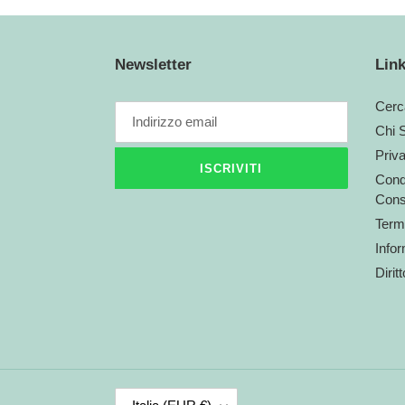
Newsletter
Link
Cerc
Chi 
Priv
ISCRIVITI
Condi
Cons
Termi
Infor
Dirit
P