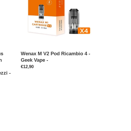
Ricambio
4
-
Geek
Vape
-
us
Wenax M V2 Pod Ricambio 4 -
n
Geek Vape -
Prezzo
€12,90
ezzi -
di
listino