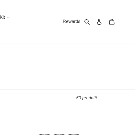
Kit
Cerca
Accedi
Carrello
Rewards
60 prodotti
Kiwi
SPARK