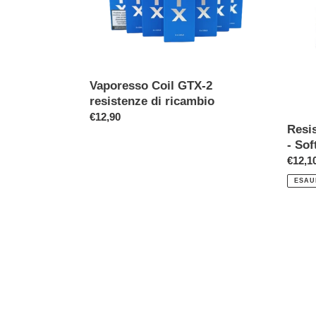
resistenze
Pod
di
-
ricambio
Soft
Black
-
3
Vaporesso Coil GTX-2
pz.
resistenze di ricambio
Prezzo
€12,90
Resi
di
- Sof
listino
Prezz
€12,1
di
ESAU
listino