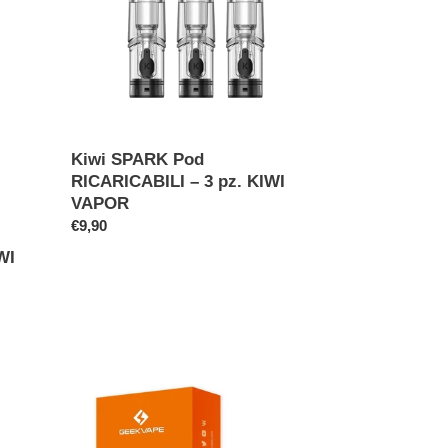
Pod
RICARICABILI
–
3
pz.
KIWI
VAPOR
Kiwi SPARK Pod
RICARICABILI – 3 pz. KIWI
VAPOR
Prezzo
€9,90
di
WI
listino
Wenax
M
V2
Pod