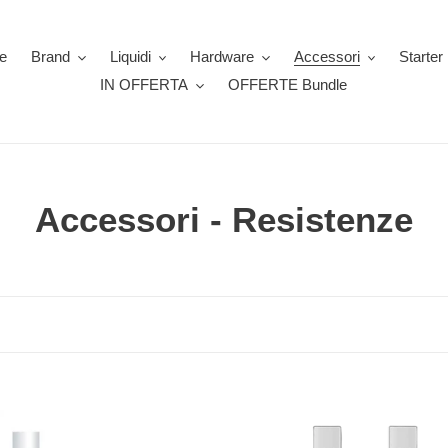
e
Brand
Liquidi
Hardware
Accessori
Starter 
IN OFFERTA
OFFERTE Bundle
C
Accessori - Resistenze
o
l
l
e
tenze
z
Kiwi
2