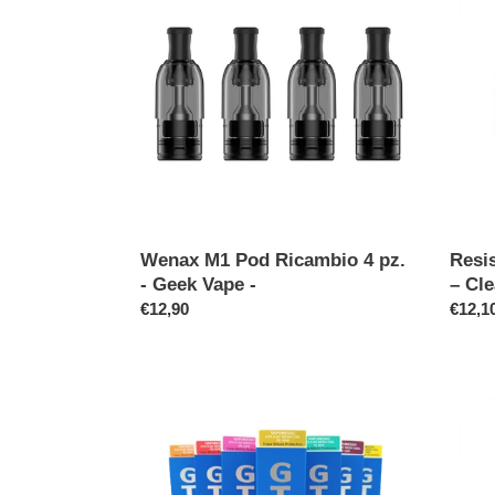
Pod
Kiwi
Ricambio
Vapor
4
Pod
pz.
–
-
Clear
Geek
–
Vape
3
-
pz.
Wenax M1 Pod Ricambio 4 pz.
Resi
- Geek Vape -
– Cle
Prezzo
€12,90
Prezz
€12,1
di
di
listino
listino
Vaporesso
Resis
Coil
per
GTX-
Kiwi
2
Vapor