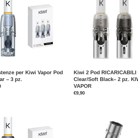
i
Pod
RICARICABILI
o
Clear/Soft
Black–
n
2
pz.
e
KIWI
VAPOR
:
stenze per Kiwi Vapor Pod
Kiwi 2 Pod RICARICABILI
ar – 3 pz.
Clear/Soft Black– 2 pz. KI
VAPOR
o
0
Prezzo
€9,90
di
listino
tenze
Testine
Resistenze
Nautilus
BVC/2S