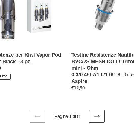
MESH
COIL/
Triton
mini
-
Ohm
0.3/0.4/0.7/1.0/1.6/1.8
-
5
stenze per Kiwi Vapor Pod
Testine Resistenze Nautil
pezzi
t Black - 3 pz.
BVC/2S MESH COIL/ Trito
-
mini - Ohm
o
0
Aspire
0.3/0.4/0.7/1.0/1.6/1.8 - 5 p
RITO
Aspire
Prezzo
€12,90
di
listino
Pagina 1 di 8
PAGINA
PAGINA
PRECEDENTE
SUCCESSIVA