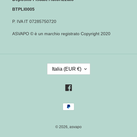
BTPLI0005
P. IVA IT 07285750720
ASVAPO © è un marchio registrato Copyright 2020
P
Italia (EUR €)
A
E
S
Facebook
E
/
Metodi
R
di
E
pagamento
G
I
© 2026,
asvapo
O
N