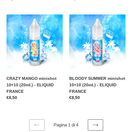
di
di
listino
listino
CRAZY
BLOODY
MANGO
SUMMER
minishot
minishot
10+10
10+10
(20ml.)
(20ml.)
-
-
ELIQUID
ELIQUID
FRANCE
FRANCE
CRAZY MANGO minishot
BLOODY SUMMER minishot
10+10 (20ml.) - ELIQUID
10+10 (20ml.) - ELIQUID
FRANCE
FRANCE
Prezzo
€8,50
Prezzo
€8,50
di
di
listino
listino
Pagina 1 di 4
PAGINA
PAGINA