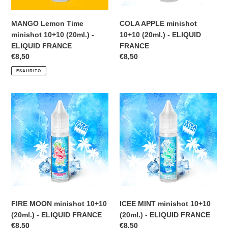
FRANCE
MANGO Lemon Time
COLA APPLE minishot
minishot 10+10 (20ml.) -
10+10 (20ml.) - ELIQUID
ELIQUID FRANCE
FRANCE
Prezzo
€8,50
Prezzo
€8,50
di
di
ESAURITO
listino
listino
FIRE
ICEE
MOON
MINT
minishot
minishot
10+10
10+10
(20ml.)
(20ml.)
-
-
ELIQUID
ELIQUID
FRANCE
FRANCE
FIRE MOON minishot 10+10
ICEE MINT minishot 10+10
(20ml.) - ELIQUID FRANCE
(20ml.) - ELIQUID FRANCE
Prezzo
€8,50
Prezzo
€8,50