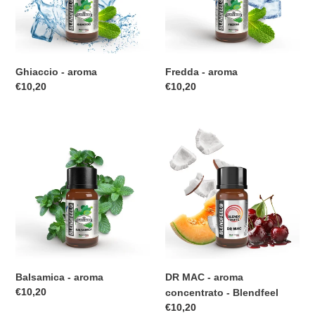
n
e
Ghiaccio - aroma
Fredda - aroma
:
Prezzo
€10,20
Prezzo
€10,20
di
di
listino
listino
Balsamica
DR
-
MAC
aroma
-
aroma
concentrato
-
Blendfeel
Balsamica - aroma
DR MAC - aroma
Prezzo
€10,20
concentrato - Blendfeel
di
Prezzo
€10,20