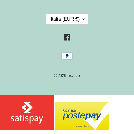
P
Italia (EUR €)
A
E
S
Facebook
E
/
Metodi
R
di
E
pagamento
G
I
© 2026,
asvapo
O
N
E