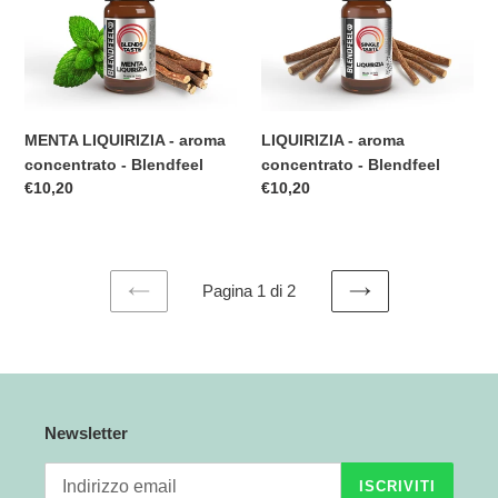
concentrato
-
-
Blendfeel
Blendfeel
MENTA LIQUIRIZIA - aroma
LIQUIRIZIA - aroma
concentrato - Blendfeel
concentrato - Blendfeel
Prezzo
€10,20
Prezzo
€10,20
di
di
listino
listino
Pagina 1 di 2
PAGINA
PAGINA
PRECEDENTE
SUCCESSIVA
Newsletter
ISCRIVITI