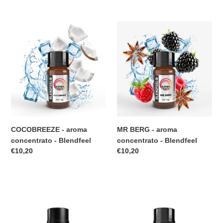
listino
di
listino
COCOBREEZE
MR
-
BERG
aroma
-
concentrato
aroma
-
concentrato
Blendfeel
-
Blendfeel
COCOBREEZE - aroma
MR BERG - aroma
concentrato - Blendfeel
concentrato - Blendfeel
Prezzo
€10,20
Prezzo
€10,20
di
di
listino
listino
MENTA
LIQUIRIZIA
LIQUIRIZIA
-
-
aroma
aroma
concentrato