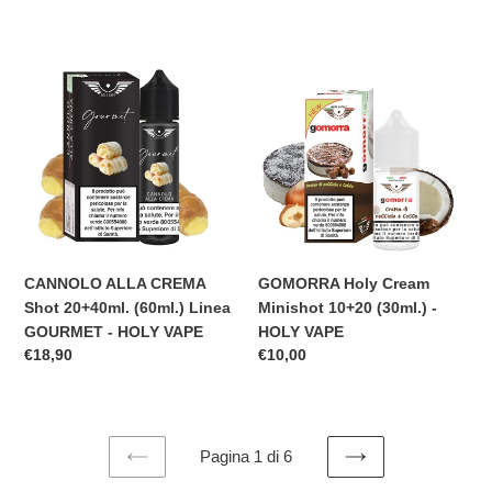
di
listino
CANNOLO
GOMORRA
ALLA
Holy
CREMA
Cream
Shot
Minishot
20+40ml.
10+20
(60ml.)
(30ml.)
Linea
-
GOURMET
HOLY
-
VAPE
HOLY
CANNOLO ALLA CREMA
GOMORRA Holy Cream
VAPE
Shot 20+40ml. (60ml.) Linea
Minishot 10+20 (30ml.) -
GOURMET - HOLY VAPE
HOLY VAPE
Prezzo
€18,90
Prezzo
€10,00
di
di
listino
listino
Pagina 1 di 6
PAGINA
PAGINA