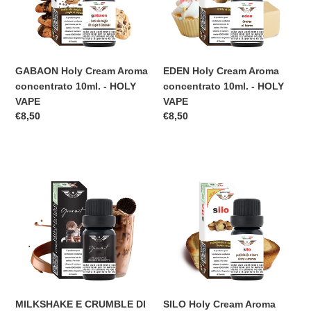
10ml.
10ml.
-
-
n
HOLY
HOLY
e
VAPE
VAPE
GABAON Holy Cream Aroma
EDEN Holy Cream Aroma
:
concentrato 10ml. - HOLY
concentrato 10ml. - HOLY
VAPE
VAPE
Prezzo
€8,50
Prezzo
€8,50
di
di
listino
listino
MILKSHAKE
SILO
E
Holy
CRUMBLE
Cream
DI
Aroma
BISCOTTO
concentrato
Linea
10ml.
Gourmet
-
Aroma
HOLY
concentrato
VAPE
10ml.
MILKSHAKE E CRUMBLE DI
SILO Holy Cream Aroma