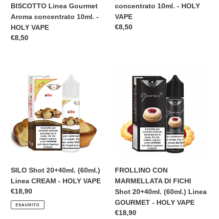
-
BISCOTTO Linea Gourmet
concentrato 10ml. - HOLY
HOLY
Aroma concentrato 10ml. -
VAPE
VAPE
Prezzo
€8,50
HOLY VAPE
di
Prezzo
€8,50
listino
di
listino
SILO
FROLLINO
Shot
CON
20+40ml.
MARMELLATA
(60ml.)
DI
Linea
FICHI
CREAM
Shot
-
20+40ml.
HOLY
(60ml.)
VAPE
Linea
GOURMET
SILO Shot 20+40ml. (60ml.)
FROLLINO CON
-
Linea CREAM - HOLY VAPE
MARMELLATA DI FICHI
HOLY
Prezzo
€18,90
Shot 20+40ml. (60ml.) Linea
VAPE
di
GOURMET - HOLY VAPE
ESAURITO
listino
Prezzo
€18,90