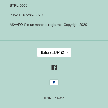
BTPLI0005
P. IVA IT 07285750720
ASVAPO © è un marchio registrato Copyright 2020
P
Italia (EUR €)
A
E
S
Facebook
E
/
Metodi
R
di
E
pagamento
G
I
© 2026,
asvapo
O
N