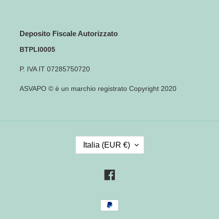
Deposito Fiscale Autorizzato
BTPLI0005
P. IVA IT 07285750720
ASVAPO © è un marchio registrato Copyright 2020
P
Italia (EUR €)
A
E
S
Facebook
E
/
Metodi
R
di
E