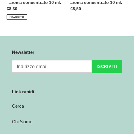
- aroma concentrato 10 ml.
aroma concentrato 10 ml.
Prezzo
€8,30
Prezzo
€8,50
di
di
ESAURITO
listino
listino
Newsletter
ISCRIVITI
Link rapidi
Cerca
Chi Siamo