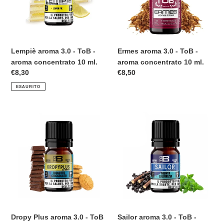
-
-
aroma
aroma
n
concentrato
concentrato
e
10
10
ml.
ml.
Lempiè aroma 3.0 - ToB -
Ermes aroma 3.0 - ToB -
:
aroma concentrato 10 ml.
aroma concentrato 10 ml.
Prezzo
€8,30
Prezzo
€8,50
di
di
ESAURITO
listino
listino
Dropy
Sailor
Plus
aroma
aroma
3.0
3.0
-
-
ToB
ToB
-
-
aroma
aroma
concentrato
concentrato
10
10
ml.
Dropy Plus aroma 3.0 - ToB
Sailor aroma 3.0 - ToB -
ml.