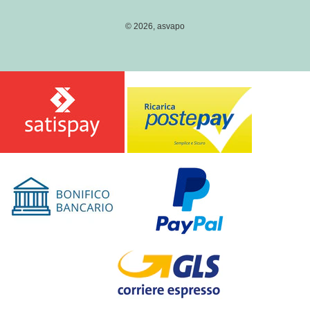
pagamento
G
I
© 2026,
asvapo
O
N
E