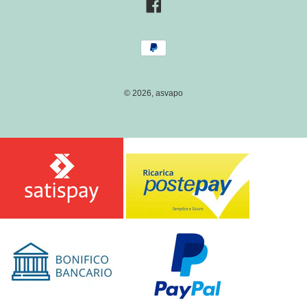
S
Facebook
E
/
Metodi
R
di
E
pagamento
G
I
© 2026,
asvapo
O
N
E