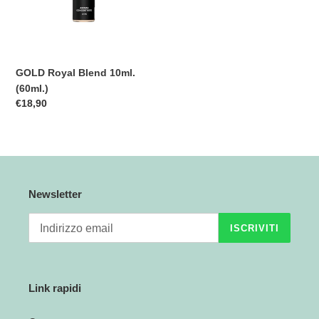
n
e
GOLD Royal Blend 10ml.
:
(60ml.)
Prezzo
€18,90
di
listino
Newsletter
ISCRIVITI
Link rapidi