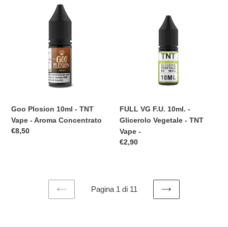
Goo
FULL
Plosion
VG
10ml
F.U.
-
10ml.
TNT
-
Vape
Glicerolo
-
Vegetale
Aroma
-
Concentrato
TNT
Vape
Goo Plosion 10ml - TNT
FULL VG F.U. 10ml. -
-
Vape - Aroma Concentrato
Glicerolo Vegetale - TNT
Prezzo
€8,50
Vape -
di
Prezzo
€2,90
listino
di
listino
Pagina 1 di 11
PAGINA
PAGINA
PRECEDENTE
SUCCESSIVA