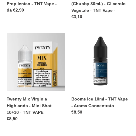
TNT
Propilenico - TNT Vape -
(Chubby 30ml.) - Glicerolo
Vape
Prezzo
da €2,90
Vegetale - TNT Vape -
-
di
Prezzo
€3,10
listino
di
listino
Twenty
Booms
Mix
Ice
Virginia
10ml
Highlands
-
-
TNT
Mini
Vape
Shot
-
10+10
Aroma
-
Concentrato
TNT
Twenty Mix Virginia
Booms Ice 10ml - TNT Vape
VAPE
Highlands - Mini Shot
- Aroma Concentrato
Prezzo
€8,50
10+10 - TNT VAPE
di
Prezzo
€8,50
listino
di
listino