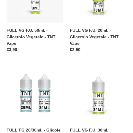
Glicerolo
Glicerolo
Vegetale
Vegetale
n
-
-
e
TNT
TNT
Vape
Vape
FULL VG F.U. 50ml. -
FULL VG F.U. 20ml. -
:
-
-
Glicerolo Vegetale - TNT
Glicerolo Vegetale - TNT
Vape -
Vape -
Prezzo
€3,90
Prezzo
€2,90
di
di
listino
listino
FULL
FULL
PG
VG
20/30ml.
F.U.
-
30ml.
Glicole
(Chubby
Propilenico
30ml.)
-
-
TNT
Glicerolo
Vape
Vegetale
-
-
FULL PG 20/30ml. - Glicole
FULL VG F.U. 30ml.