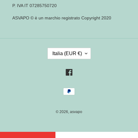
P. IVA IT 07285750720
ASVAPO © è un marchio registrato Copyright 2020
P
Italia (EUR €)
A
E
S
Facebook
E
/
Metodi
R
di
E
pagamento
G
I
© 2026,
asvapo
O
N
E