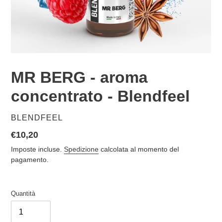
MR BERG - aroma
concentrato - Blendfeel
VENDITORE
BLENDFEEL
Prezzo
€10,20
di
Imposte incluse.
Spedizione
calcolata al momento del
listino
pagamento.
Quantità