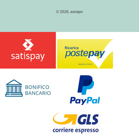
pagamento
G
I
© 2026,
asvapo
O
N
E