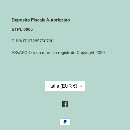
Deposito Fiscale Autorizzato
BTPLI0005
P. IVA IT 07285750720
ASVAPO © è un marchio registrato Copyright 2020
P
Italia (EUR €)
A
E
S
Facebook
E
/
Metodi
R
di
E