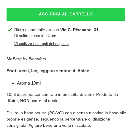
AGGIUNGI AL CARRELLO
Inserimento
Ritiro disponibile presso
Via C. Pisacane, 31
del
Di solito pronto in 24 ore
prodotto
Visualizza i dettagli del negozio
nel
carrello
Mr Berg by Blendfeel
Frutti rossi, Ice, leggero sentore di Anice
Aroma 10ml
10ml di aroma concentrato in boccetta di vetro. Prodotto da
diluire,
NON
usare tal quale.
Diluire in base neutra (PG/VG) con o senza nicotina in base alle
proprie esigenze, seguendo la percentuale di diluizione
consigliata. Agitare bene una volta miscelato.