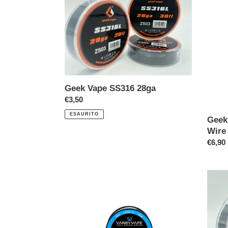
i
SS316
SS
28ga
FLAT
o
CLAP
Wire
n
SS31
26ga+
e
Geek Vape SS316 28ga
:
Prezzo
€3,50
di
ESAURITO
Geek
listino
Wire
Prezz
€6,90
di
listino
Vandy
Geek
Vape
Vape
SS316L
SS31
-
26ga
24ga