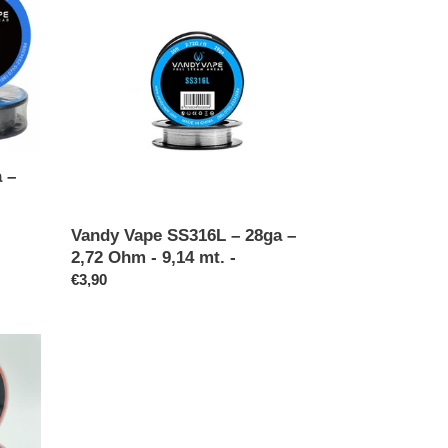
SS316L
–
28ga
–
2,72
Ohm
-
9,14
 –
mt.
-
Vandy Vape SS316L – 28ga –
2,72 Ohm - 9,14 mt. -
Prezzo
€3,90
di
listino