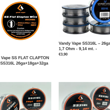
SS316L
–
TON
26ga
–
6L
1,7
18ga+32ga
Ohm
-
9,14
Vandy Vape SS316L – 26ga
mt.
1,7 Ohm - 9,14 mt. -
-
Prezzo
€3,90
 Vape SS FLAT CLAPTON
di
 SS316L 26ga+18ga+32ga
listino
o
Geek
Vape
6
SS316
24ga