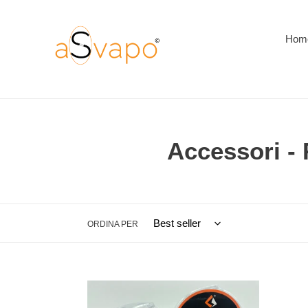
Vai
direttamente
ai
Hom
contenuti
C
Accessori - 
o
l
ORDINA PER
l
e
Geek
z
Geek
Vape
Vape