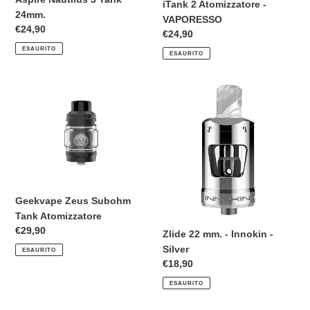
iTank 2 Atomizzatore -
24mm.
VAPORESSO
Prezzo
€24,90
Prezzo
€24,90
di
di
ESAURITO
ESAURITO
listino
listino
Geekvape
Zlide
Zeus
22
Subohm
mm.
Tank
-
Atomizzatore
Innokin
-
Silver
Geekvape Zeus Subohm
Tank Atomizzatore
Prezzo
€29,90
Zlide 22 mm. - Innokin -
di
Silver
ESAURITO
listino
Prezzo
€18,90
di
ESAURITO
listino