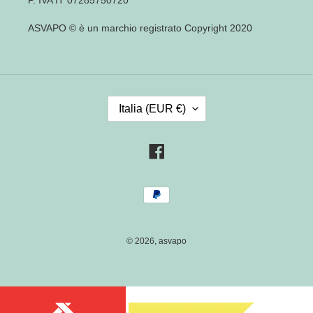
ASVAPO © è un marchio registrato Copyright 2020
P
Italia (EUR €)
A
E
S
Facebook
E
/
Metodi
R
di
E
pagamento
G
I
© 2026,
asvapo
O
N
E