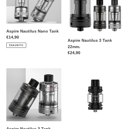
22mm.
n
e
:
Aspire Nautilus Nano Tank
Prezzo
€14,90
Aspire Nautilus 3 Tank
di
ESAURITO
22mm.
listino
Prezzo
€24,90
di
listino
Aspire
iTank
Nautilus
2
3
Atomizzatore
Tank
-
24mm.
VAPORESSO
Aspire Nautilus 3 Tank