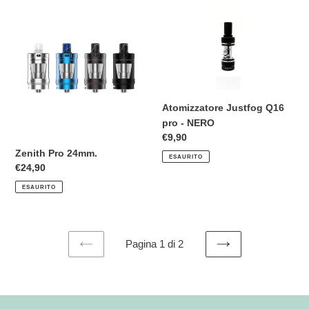
Zenith
Atomizzatore
Pro
Justfog
24mm.
Q16
pro
-
NERO
Atomizzatore Justfog Q16
pro - NERO
Prezzo
€9,90
di
Zenith Pro 24mm.
ESAURITO
listino
Prezzo
€24,90
di
ESAURITO
listino
Pagina 1 di 2
PAGINA
PAGINA
PRECEDENTE
SUCCESSIVA