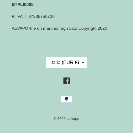
BTPLI0005
P. IVA IT 07285750720
ASVAPO © è un marchio registrato Copyright 2020
P
Italia (EUR €)
A
E
S
Facebook
E
/
Metodi
R
di
E
pagamento
G
I
© 2026,
asvapo
O
N