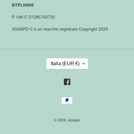
BTPLI0005
P. IVA IT 07285750720
ASVAPO © è un marchio registrato Copyright 2020
P
Italia (EUR €)
A
E
S
Facebook
E
/
Metodi
R
di
E
pagamento
G
I
© 2026,
asvapo
O
N