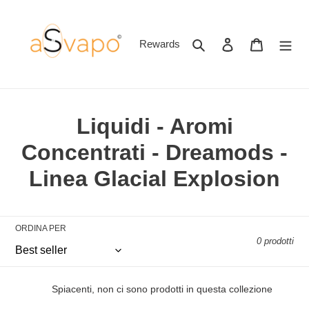
Vai
direttamente
ai
Cerca
Accedi
Carrello
Rewards
contenuti
C
Liquidi - Aromi
o
Concentrati - Dreamods -
l
Linea Glacial Explosion
l
e
ORDINA PER
0 prodotti
z
i
Spiacenti, non ci sono prodotti in questa collezione
o