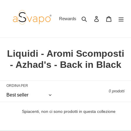
Vai
direttamente
ai
Cerca
Accedi
Carrello
Rewards
contenuti
C
Liquidi - Aromi Scomposti
o
- Azhad's - Back in Black
l
l
ORDINA PER
0 prodotti
e
z
Spiacenti, non ci sono prodotti in questa collezione
i
o