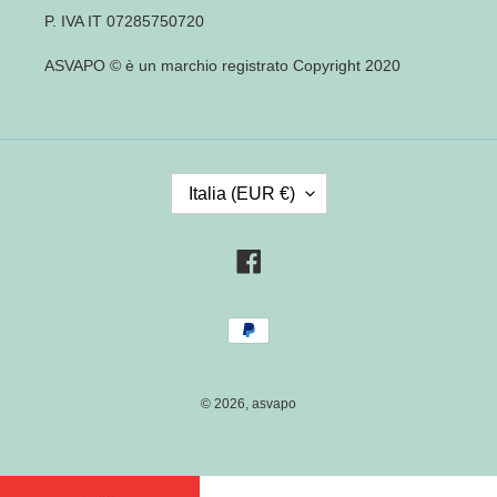
P. IVA IT 07285750720
ASVAPO © è un marchio registrato Copyright 2020
P
Italia (EUR €)
A
E
S
Facebook
E
/
Metodi
R
di
E
pagamento
G
I
© 2026,
asvapo
O
N
E