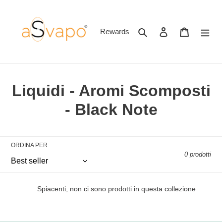
Vai
direttamente
ai
Cerca
Accedi
Carrello
Rewards
contenuti
C
Liquidi - Aromi Scomposti
o
- Black Note
l
l
ORDINA PER
0 prodotti
e
z
Spiacenti, non ci sono prodotti in questa collezione
i
o