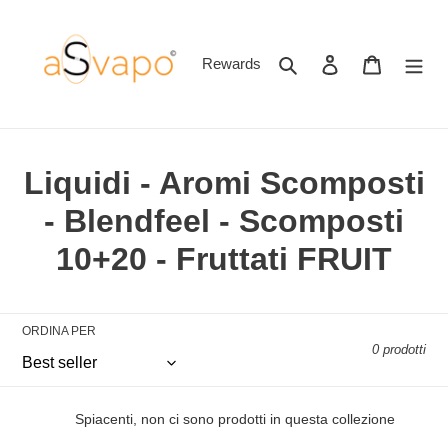
Vai
direttamente
ai
Cerca
Accedi
Carrello
Rewards
contenuti
C
Liquidi - Aromi Scomposti
o
- Blendfeel - Scomposti
l
10+20 - Fruttati FRUIT
l
e
ORDINA PER
0 prodotti
z
i
Spiacenti, non ci sono prodotti in questa collezione
o