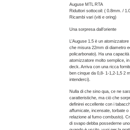
Auguse MTL RTA
Riduttori sottocoil: ( 0.8mm. / 
Ricambi vari (viti e oring)
Una sorpresa dall’oriente
L’Auguse 1.5 è un atomizzatore di
che misura 22mm di diametro ed è
policarbonato). Ha una capacità 
atomizzatore molto semplice, in
deck. Arriva con una ricca fornitur
ben cinque da 0,8- 1-1,2-1,5 2 m
intenderci).
Nulla di che sino qua, ce ne sa
caratteristiche, ma ciò che sorp
definirei eccellente con i tabacchi
affumicate, incensate, torbate o
relazione al fumo combusto). Cr
di svapo debba possederne uno, io 
quando è uscito, vuoi per la prat