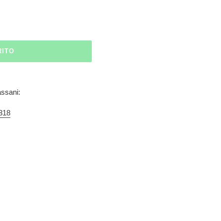
RITO
assani:
318