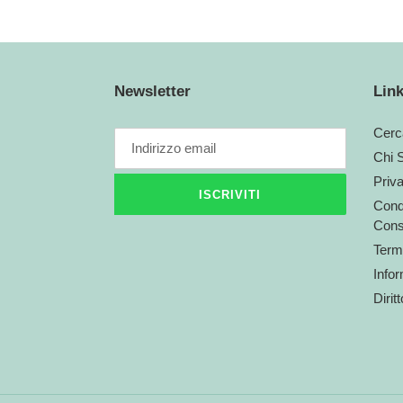
Newsletter
Link
Cerc
Chi 
Priv
ISCRIVITI
Condi
Cons
Termi
Infor
Dirit