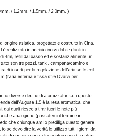
1.0mm. / 1.2mm. / 1.5mm. / 2.0mm. )
 origine asiatica, progettato e costruito in Cina,
 realizzato in acciaio inossidabile (tank in
di 4ml, refill dal basso ed è sostanzialmente un
 tutto son tre pezzi, tank , campana/camino e
a di inserti per la regolazione dell’aria sotto coil ,
m (l’aria esterna è fissa stile Dvarw per
ranno diverse decine di atomizzatori con queste
rende dell’Auguse 1.5 è la resa aromatica, che
, dai quali riesce a tirar fuori le note più
 anche analogiche (passatemi il termine in
edo che chiunque ami o prediliga questo genere
se devo dire la verità lo utilizzo tutti i giorni da
icità di rigenerazione, di manutenzione (la pulizia