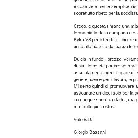
è cosa veramente semplice visto 
soprattutto ripeto per la soddisf
Credo, e questa rimane una mia p
forma piatta della campana e dal
Byka V8 per intenderci, inoltre d
unita alla ricarica dal basso lo r
Dulcis in fundo il prezzo, ver
di più , lo potete portare sempr
assolutamente preoccupare di even
genere, ideale per il lavoro, le gi
Mi sento quindi di promuovere a 
assegnare un dieci solo per la se
comunque sono ben fatte , ma per
ma molto più costosi.
Voto 8/10
Giorgio Bassani