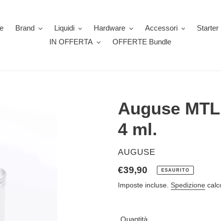
e
Brand
Liquidi
Hardware
Accessori
Starter 
IN OFFERTA
OFFERTE Bundle
Auguse MTL 
4 ml.
VENDITORE
AUGUSE
Prezzo
€39,90
ESAURITO
di
Imposte incluse.
Spedizione
calc
listino
Quantità