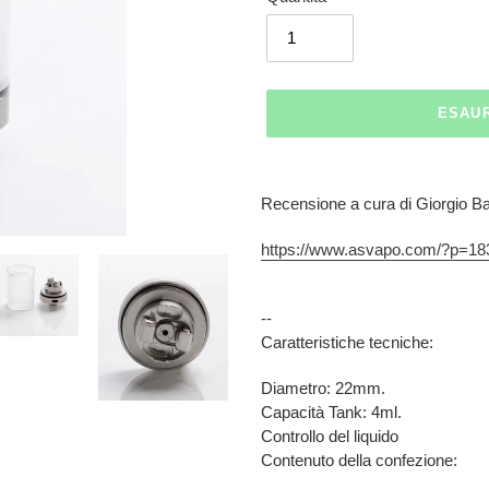
ESAU
Inserimento
del
Recensione a cura di Giorgio B
prodotto
nel
https://www.asvapo.com/?p=18
carrello
--
Caratteristiche tecniche:
Diametro: 22mm.
Capacità Tank: 4ml.
Controllo del liquido
Contenuto della confezione: