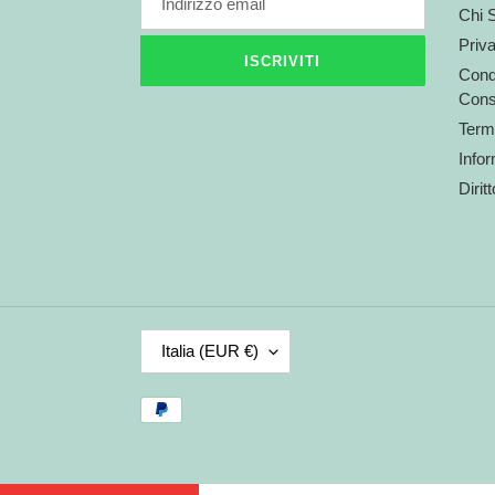
Chi 
Priv
ISCRIVITI
Condi
Cons
Termi
Infor
Dirit
P
Italia (EUR €)
A
E
Metodi
S
di
E
pagamento
/