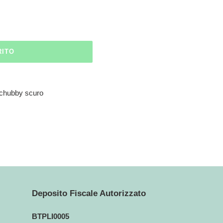
RITO
 chubby scuro
Deposito Fiscale Autorizzato
BTPLI0005