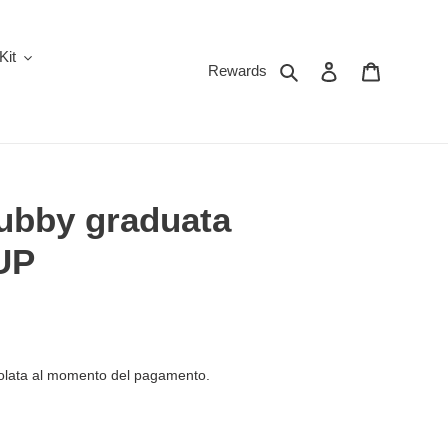
Kit
Cerca
Accedi
Carrello
Rewards
ubby graduata
'UP
olata al momento del pagamento.