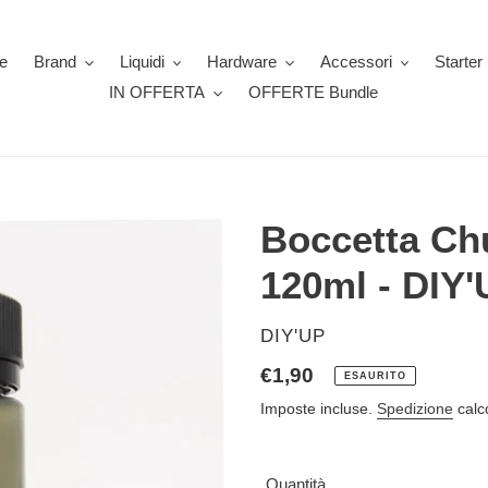
e
Brand
Liquidi
Hardware
Accessori
Starter 
IN OFFERTA
OFFERTE Bundle
Boccetta Ch
120ml - DIY
VENDITORE
DIY'UP
Prezzo
€1,90
ESAURITO
di
Imposte incluse.
Spedizione
calc
listino
Quantità