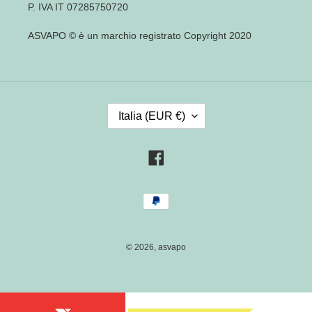
P. IVA IT 07285750720
ASVAPO © è un marchio registrato Copyright 2020
P
Italia (EUR €)
A
E
S
Facebook
E
/
Metodi
R
di
E
pagamento
G
I
© 2026,
asvapo
O
N
E