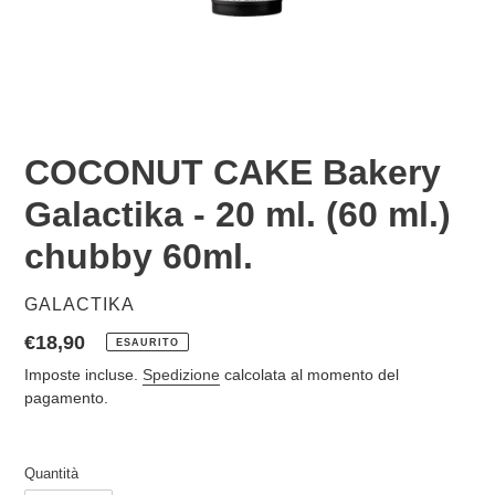
COCONUT CAKE Bakery
Galactika - 20 ml. (60 ml.)
chubby 60ml.
VENDITORE
GALACTIKA
Prezzo
€18,90
ESAURITO
di
Imposte incluse.
Spedizione
calcolata al momento del
listino
pagamento.
Quantità