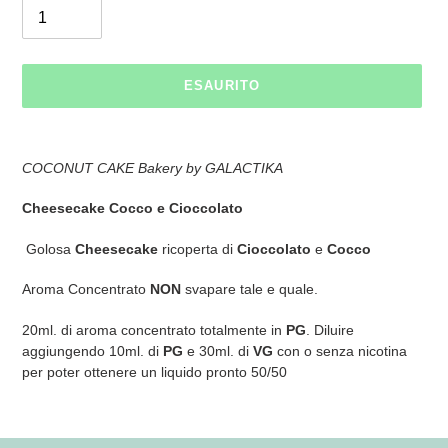
ESAURITO
Inserimento
del
COCONUT CAKE Bakery by GALACTIKA
prodotto
nel
Cheesecake Cocco e Cioccolato
carrello
Golosa
Cheesecake
ricoperta di
Cioccolato
e
Cocco
Aroma Concentrato
NON
svapare tale e quale.
20ml. di aroma concentrato totalmente in
PG
. Diluire
aggiungendo 10ml. di
PG
e 30ml. di
VG
con o senza nicotina
per poter ottenere un liquido pronto 50/50