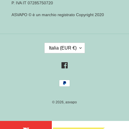
P. IVA IT 07285750720
ASVAPO © è un marchio registrato Copyright 2020
P
Italia (EUR €)
A
E
S
Facebook
E
/
Metodi
R
di
E
pagamento
G
I
© 2026,
asvapo
O
N
E