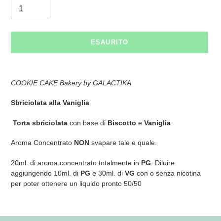
ESAURITO
Inserimento
del
COOKIE CAKE Bakery by GALACTIKA
prodotto
nel
Sbriciolata alla Vaniglia
carrello
Torta sbriciolata
con base di
Biscotto
e
Vaniglia
Aroma Concentrato
NON
svapare tale e quale.
20ml. di aroma concentrato totalmente in
PG
. Diluire
aggiungendo 10ml. di
PG
e 30ml. di
VG
con o senza nicotina
per poter ottenere un liquido pronto 50/50