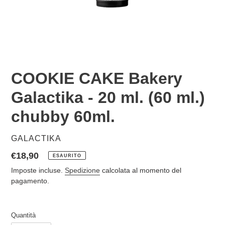
COOKIE CAKE Bakery
Galactika - 20 ml. (60 ml.)
chubby 60ml.
VENDITORE
GALACTIKA
Prezzo
€18,90
ESAURITO
di
Imposte incluse.
Spedizione
calcolata al momento del
listino
pagamento.
Quantità