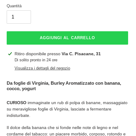
Quantità
AGGIUNGI AL CARRELLO
Inserimento
Ritiro disponibile presso
Via C. Pisacane, 31
del
Di solito pronto in 24 ore
prodotto
Visualizza i dettagli del negozio
nel
carrello
Da foglie di Virginia, Burley Aromatizzato con banana,
cocco, yogurt
CURIOSO
immaginate un rub di polpa di banane, massaggiato
su meravigliose foglie di Virginia, lasciate a fermentare
indisturbate.
Il dolce della banana che si fonde nelle note di legno e nel
cordame del tabacco: un piacere morbido, corposo, rotondo e