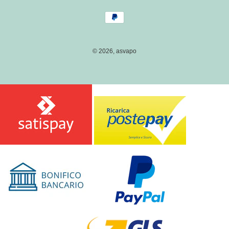
/
Metodi
R
di
E
pagamento
G
I
© 2026,
asvapo
O
N
E