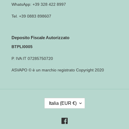
WhatsApp: +39 328 422 8997
Tel. +39 0883 898607
Deposito Fiscale Autorizzato
BTPLI0005
P. IVA IT 07285750720
ASVAPO © è un marchio registrato Copyright 2020
P
Italia (EUR €)
A
E
S
Facebook
E