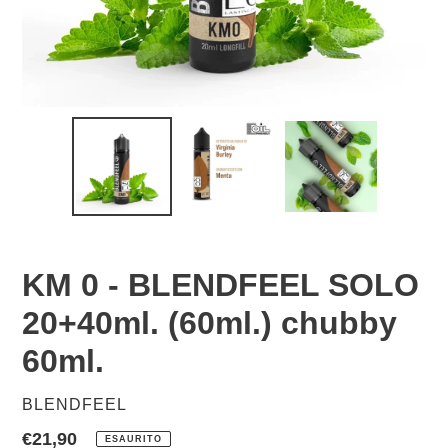
KM 0 - BLENDFEEL SOLO
20+40ml. (60ml.) chubby
60ml.
VENDITORE
BLENDFEEL
Prezzo
€21,90
ESAURITO