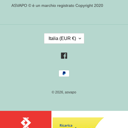
ASVAPO © è un marchio registrato Copyright 2020
P
Italia (EUR €)
A
E
S
Facebook
E
/
Metodi
R
di
E
pagamento
G
I
© 2026,
asvapo
O
N
E