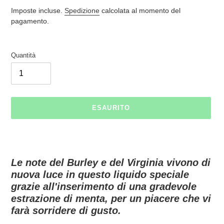
di
Imposte incluse.
Spedizione
calcolata al momento del
listino
pagamento.
Quantità
ESAURITO
Inserimento
del
prodotto
Le note del Burley e del Virginia vivono di
nel
nuova luce in questo liquido speciale
carrello
grazie all'inserimento di una gradevole
estrazione di menta, per un piacere che vi
farà sorridere di gusto.