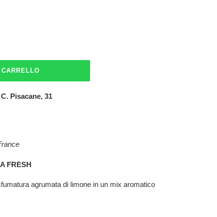
L CARRELLO
 C. Pisacane, 31
France
RA FRESH
sfumatura agrumata di limone in un mix aromatico