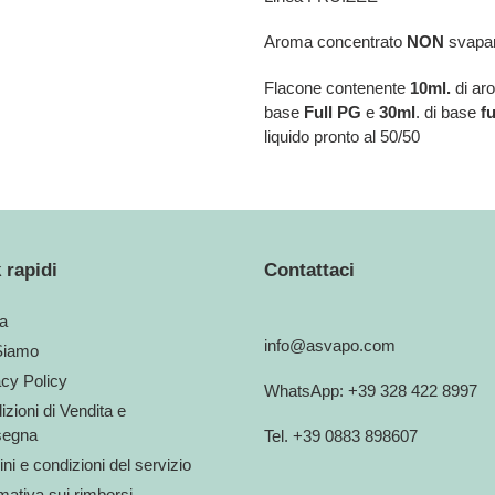
Aroma concentrato
NON
svapar
Flacone contenente
10ml.
di ar
base
Full
PG
e
30ml
. di base
f
liquido pronto al 50/50
 rapidi
Contattaci
a
info@asvapo.com
Siamo
acy Policy
WhatsApp: +39 328 422 8997
zioni di Vendita e
egna
Tel. +39 0883 898607
ni e condizioni del servizio
mativa sui rimborsi