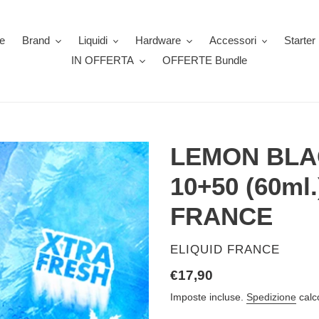
e
Brand
Liquidi
Hardware
Accessori
Starter 
IN OFFERTA
OFFERTE Bundle
LEMON BLA
10+50 (60ml.
FRANCE
VENDITORE
ELIQUID FRANCE
Prezzo
€17,90
di
Imposte incluse.
Spedizione
calc
listino