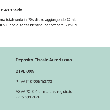
e tale e quale
oma totalmente in PG, diluire aggiungendo
20ml.
ull VG
con o senza nicotina, per ottenere
60ml.
di
Deposito Fiscale Autorizzato
BTPLI0005
P. IVA IT 07285750720
ASVAPO © è un marchio registrato
Copyright 2020