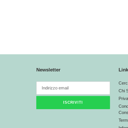
Newsletter
Link
Cerc
Chi 
Priv
ISCRIVITI
Condi
Cons
Termi
Infor