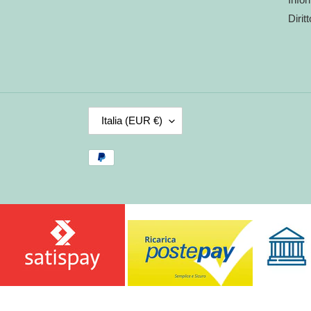
Dirit
P
Italia (EUR €)
A
E
Metodi
S
di
E
pagamento
/
R
E
G
I
O
N