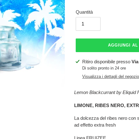
Quantità
AGGIUNGI A
Inserimento
Ritiro disponibile presso
Via
del
Di solito pronto in 24 ore
prodotto
Visualizza i dettagli del negozio
nel
carrello
Lemon Blackcurrant by Eliquid 
LIMONE, RIBES NERO, EXT
La dolcezza del ribes nero con 
ad effetto extra fresh
Linea FRUIZEE