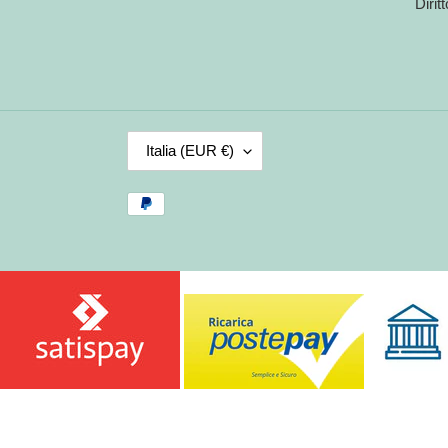
Dirit
P
Italia (EUR €)
A
E
Metodi
S
di
E
pagamento
/
R
E
G
I
O
N
E