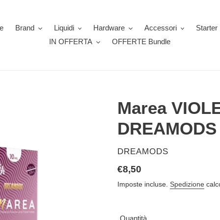
e
Brand
Liquidi
Hardware
Accessori
Starter 
IN OFFERTA
OFFERTE Bundle
Marea VIOLE
DREAMODS
VENDITORE
DREAMODS
Prezzo
€8,50
di
Imposte incluse.
Spedizione
calc
listino
Quantità