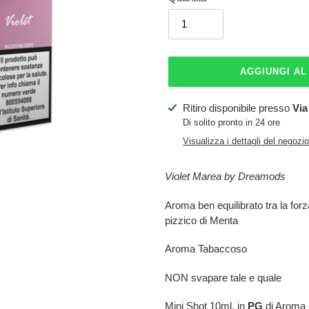
AGGIUNGI A
Inserimento
Ritiro disponibile presso
Via
del
Di solito pronto in 24 ore
prodotto
Visualizza i dettagli del negozio
nel
carrello
Violet Marea by Dreamods
Aroma ben equilibrato tra la for
pizzico di Menta
Aroma Tabaccoso
NON svapare tale e quale
Mini Shot 10ml. in
PG
di Aroma c