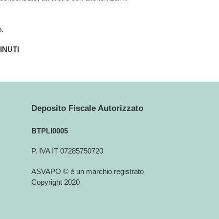
o.
MINUTI
Deposito Fiscale Autorizzato
BTPLI0005
P. IVA IT 07285750720
ASVAPO © è un marchio registrato
Copyright 2020