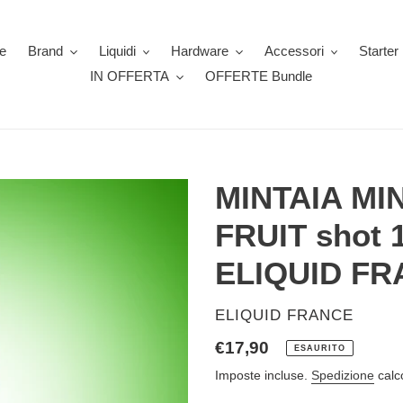
e
Brand
Liquidi
Hardware
Accessori
Starter 
IN OFFERTA
OFFERTE Bundle
MINTAIA MI
FRUIT shot 1
ELIQUID F
VENDITORE
ELIQUID FRANCE
Prezzo
€17,90
ESAURITO
di
Imposte incluse.
Spedizione
calc
listino