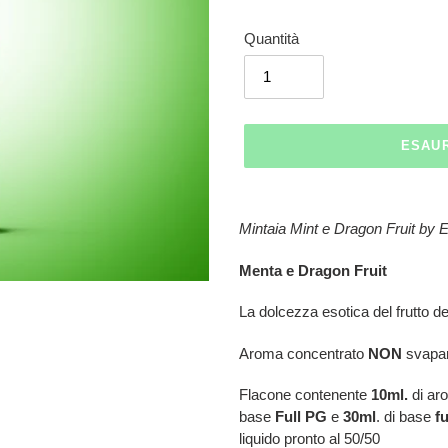
Quantità
ESAU
Inserimento
del
Mintaia Mint e Dragon Fruit by E
prodotto
nel
Menta e Dragon Fruit
carrello
La dolcezza esotica del frutto de
Aroma concentrato
NON
svapar
Flacone contenente
10ml.
di ar
base
Full
PG
e
30ml
. di base
f
liquido pronto al 50/50