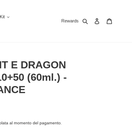
Kit
Cerca
Accedi
Carrello
Rewards
NT E DRAGON
0+50 (60ml.) -
RANCE
olata al momento del pagamento.