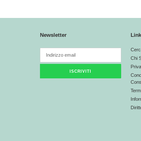
Newsletter
Link
Cerc
Chi 
Priv
ISCRIVITI
Condi
Cons
Termi
Infor
Dirit