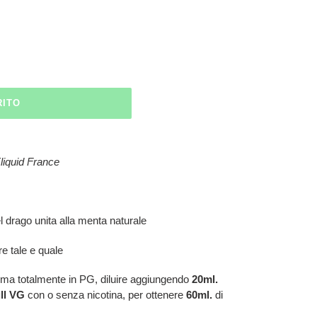
RITO
liquid France
l drago unita alla menta naturale
e tale e quale
oma totalmente in PG, diluire aggiungendo
20ml.
ull VG
con o senza nicotina, per ottenere
60ml.
di