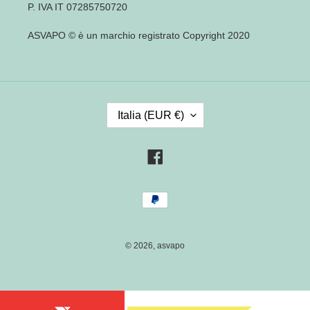
P. IVA IT 07285750720
ASVAPO © è un marchio registrato Copyright 2020
P
Italia (EUR €)
A
E
S
Facebook
E
/
Metodi
R
di
E
pagamento
G
I
© 2026,
asvapo
O
N
E