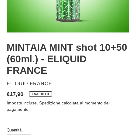
MINTAIA MINT shot 10+50
(60ml.) - ELIQUID
FRANCE
VENDITORE
ELIQUID FRANCE
Prezzo
€17,90
ESAURITO
di
Imposte incluse.
Spedizione
calcolata al momento del
listino
pagamento.
Quantità