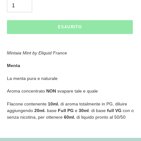
ESAURITO
Inserimento
del
Mintaia Mint by Eliquid France
prodotto
nel
Menta
carrello
La menta pura e naturale
Aroma concentrato
NON
svapare tale e quale
Flacone contenente
10ml.
di aroma totalmente in PG, diluire
aggiungendo
20ml.
base
Full
PG
e
30ml
. di base
full VG
con o
senza nicotina, per ottenere
60ml.
di liquido pronto al 50/50