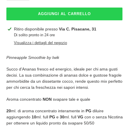
AGGIUNGI AL CARRELLO
Inserimento
Ritiro disponibile presso
Via C. Pisacane, 31
del
Di solito pronto in 24 ore
prodotto
Visualizza i dettagli del negozio
nel
carrello
Pinneapple Smoothie by Iwik
Succo d'Ananas fresco ed energico, ideale per chi ama gusti
decisi. La sua combinazione di ananas dolce e gustose fragole
ammorbidite da un dissetante cocco, rende questo mix perfetto
per chi cerca la freschezza nei sapori intensi.
Aroma concentrato
NON
svapare tale e quale
20
ml. di aroma concentrato interamente in
PG
diluire
aggiungendo
10
ml. full
PG
e
30
ml. full
VG
con o senza Nicotina
per ottenere un liquido pronto da svapare 50/50