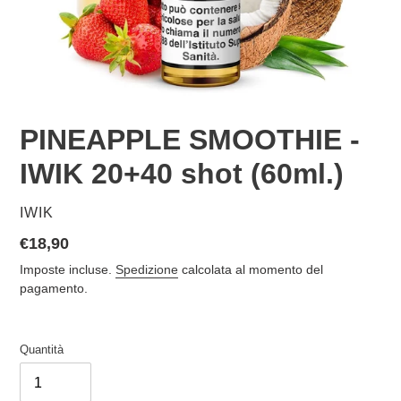
PINEAPPLE SMOOTHIE -
IWIK 20+40 shot (60ml.)
VENDITORE
IWIK
Prezzo
€18,90
di
Imposte incluse.
Spedizione
calcolata al momento del
listino
pagamento.
Quantità