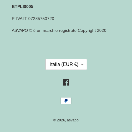
BTPLI0005
P. IVA IT 07285750720
ASVAPO © è un marchio registrato Copyright 2020
P
Italia (EUR €)
A
E
S
Facebook
E
/
Metodi
R
di
E
pagamento
G
I
© 2026,
asvapo
O
N