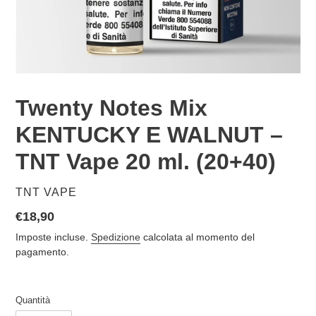
Twenty Notes Mix
KENTUCKY E WALNUT –
TNT Vape 20 ml. (20+40)
VENDITORE
TNT VAPE
Prezzo
€18,90
di
Imposte incluse.
Spedizione
calcolata al momento del
listino
pagamento.
Quantità