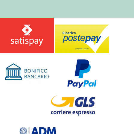
O
N
E