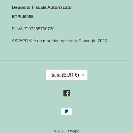
Deposito Fiscale Autorizzato
BTPLI0005
P. IVA IT 07285750720
ASVAPO © è un marchio registrato Copyright 2020
P
Italia (EUR €)
A
E
S
Facebook
E
/
Metodi
R
di
E
pagamento
G
I
© 2026,
asvapo