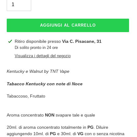
AGGIUNGI AL CARRELLO
Inserimento
Ritiro disponibile presso
Via C. Pisacane, 31
del
Di solito pronto in 24 ore
prodotto
Visualizza i dettagli del negozio
nel
carrello
Kentucky e Walnut by TNT Vape
Tabacco
Kentucky con note di Noce
Tabaccoso, Fruttato
Aroma concentrato
NON
svapare tale e quale
20ml. di aroma concentrato totalmente in
PG
. Diluire
aggiungendo 10ml. di
PG
e 30ml. di
VG
con o senza nicotina