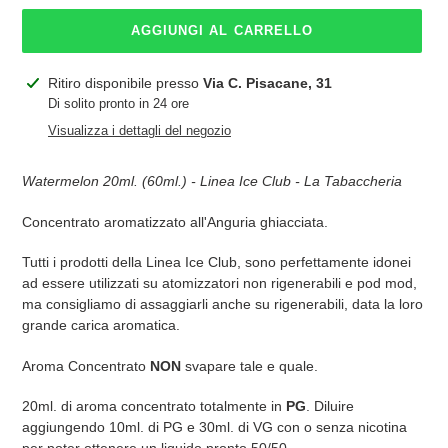
AGGIUNGI AL CARRELLO
Inserimento
Ritiro disponibile presso
Via C. Pisacane, 31
del
Di solito pronto in 24 ore
prodotto
Visualizza i dettagli del negozio
nel
carrello
Watermelon 20ml. (60ml.) - Linea Ice Club - La Tabaccheria
Concentrato aromatizzato all'Anguria ghiacciata.
Tutti i prodotti della Linea Ice Club, sono perfettamente idonei
ad essere utilizzati su atomizzatori non rigenerabili e pod mod,
ma consigliamo di assaggiarli anche su rigenerabili, data la loro
grande carica aromatica.
Aroma Concentrato
NON
svapare tale e quale.
20ml. di aroma concentrato totalmente in
PG
. Diluire
aggiungendo 10ml. di PG e 30ml. di VG con o senza nicotina