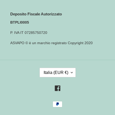
Deposito Fiscale Autorizzato
BTPLI0005
P. IVA IT 07285750720
ASVAPO © è un marchio registrato Copyright 2020
P
Italia (EUR €)
A
E
S
Facebook
E
/
Metodi
R
di
E
pagamento
G