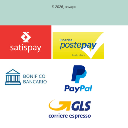
I
© 2026,
asvapo
O
N
E