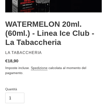
WATERMELON 20ml.
(60ml.) - Linea Ice Club -
La Tabaccheria
VENDITORE
LA TABACCHERIA
Prezzo
€18,90
di
Imposte incluse.
Spedizione
calcolata al momento del
listino
pagamento.
Quantità