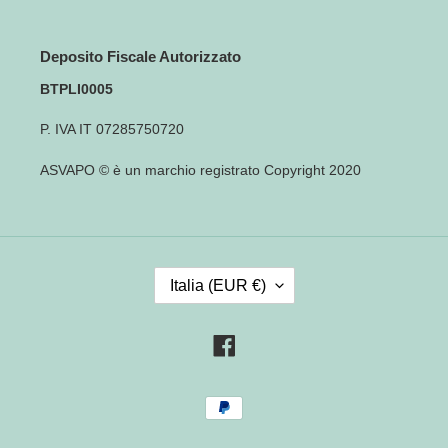
Deposito Fiscale Autorizzato
BTPLI0005
P. IVA IT 07285750720
ASVAPO © è un marchio registrato Copyright 2020
P
Italia (EUR €)
A
E
S
Facebook
E
/
Metodi
R
di
E
pagamento
G