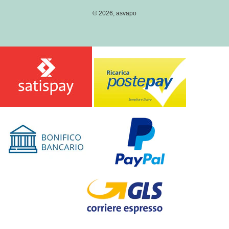
I
© 2026,
asvapo
O
N
E