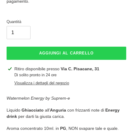
listino
pagamento.
Quantità
AGGIUNGI AL CARRELLO
Inserimento
Ritiro disponibile presso
Via C. Pisacane, 31
del
Di solito pronto in 24 ore
prodotto
Visualizza i dettagli del negozio
nel
carrello
Watermelon Energy by Suprem-e
Liquido
Ghiacciato
all’
Anguria
con frizzanti note di
Energy
drink
per darti la giusta carica.
Aroma concentrato 10ml. in
PG
,
NON svapare tale e quale.