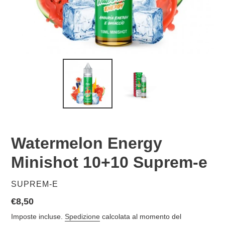
Watermelon Energy
Minishot 10+10 Suprem-e
VENDITORE
SUPREM-E
Prezzo
€8,50
di
Imposte incluse.
Spedizione
calcolata al momento del