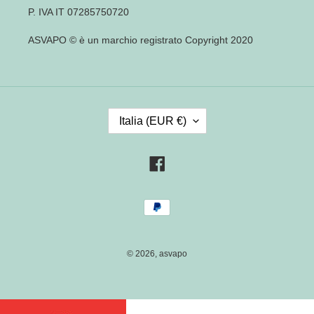
P. IVA IT 07285750720
ASVAPO © è un marchio registrato Copyright 2020
P
Italia (EUR €)
A
E
S
Facebook
E
/
Metodi
R
di
E
pagamento
G
I
© 2026,
asvapo
O
N
E