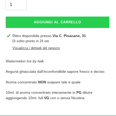
AGGIUNGI AL CARRELLO
Inserimento
Ritiro disponibile presso
Via C. Pisacane, 31
del
Di solito pronto in 24 ore
prodotto
Visualizza i dettagli del negozio
nel
carrello
Watermelon Ice by Iwik
Anguria ghiacciata dall'inconfondibile sapore fresco e deciso.
Aroma concentrato
NON
svapare tale e quale
10ml. di aroma concentrato interamente in
PG
diluire
aggiungendo 10ml. full
VG
con o senza Nicotina