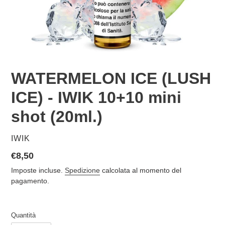
WATERMELON ICE (LUSH
ICE) - IWIK 10+10 mini
shot (20ml.)
VENDITORE
IWIK
Prezzo
€8,50
di
Imposte incluse.
Spedizione
calcolata al momento del
listino
pagamento.
Quantità