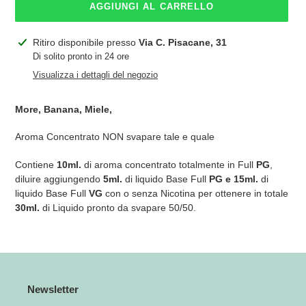
AGGIUNGI AL CARRELLO
Inserimento
Ritiro disponibile presso
Via C. Pisacane, 31
del
Di solito pronto in 24 ore
prodotto
Visualizza i dettagli del negozio
nel
carrello
More, Banana, Miele,
Aroma Concentrato NON svapare tale e quale
Contiene
10ml.
di aroma concentrato totalmente in Full
PG
,
diluire aggiungendo
5ml.
di liquido Base Full
PG e 15ml.
di
liquido Base Full
VG
con o senza Nicotina per ottenere in totale
30ml.
di Liquido pronto da svapare 50/50.
Newsletter