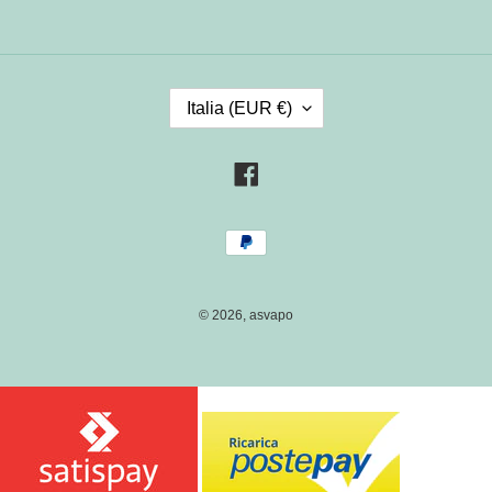
P
Italia (EUR €)
A
E
S
Facebook
E
/
Metodi
R
di
E
pagamento
G
I
© 2026,
asvapo
O
N
E