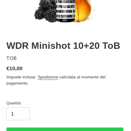
WDR Minishot 10+20 ToB
VENDITORE
TOB
Prezzo
€10,00
di
Imposte incluse.
Spedizione
calcolata al momento del
listino
pagamento.
Quantità