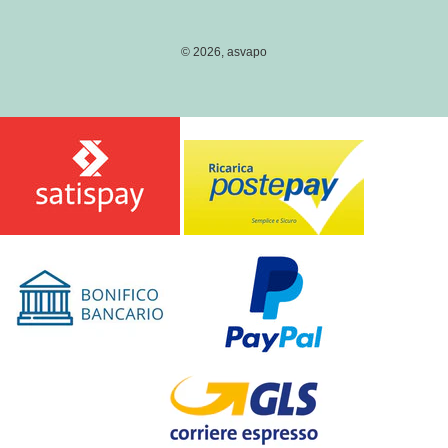
E
pagamento
G
I
© 2026,
asvapo
O
N
E