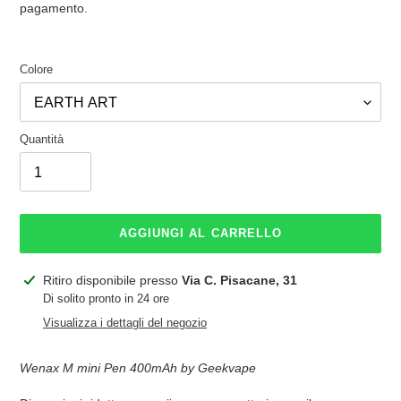
listino
pagamento.
Colore
Quantità
AGGIUNGI AL CARRELLO
Inserimento
Ritiro disponibile presso
Via C. Pisacane, 31
del
Di solito pronto in 24 ore
prodotto
Visualizza i dettagli del negozio
nel
carrello
Wenax M mini Pen 400mAh by Geekvape