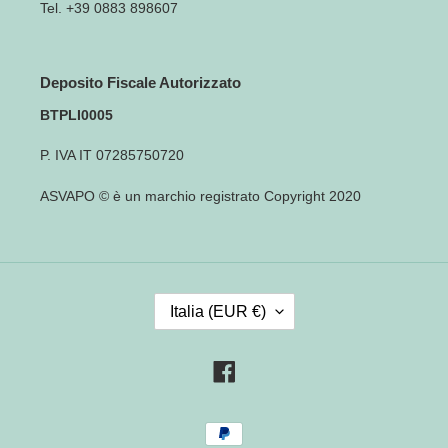
Tel. +39 0883 898607
Deposito Fiscale Autorizzato
BTPLI0005
P. IVA IT 07285750720
ASVAPO © è un marchio registrato Copyright 2020
P
Italia (EUR €)
A
E
S
Facebook
E
/
Metodi
R
di