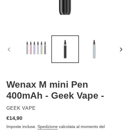
SLIDE
SLID
PRECEDENTE
SUCC
Wenax M mini Pen
400mAh - Geek Vape -
VENDITORE
GEEK VAPE
Prezzo
€14,90
di
Imposte incluse.
Spedizione
calcolata al momento del